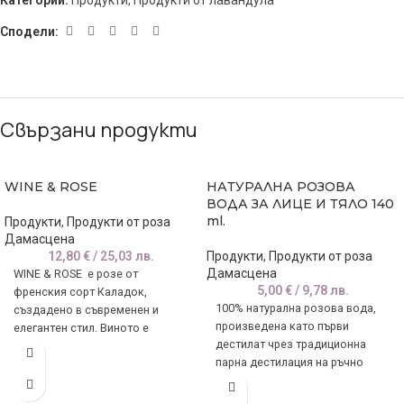
Категории:
Продукти
,
Продукти от лавандула
Сподели:
Свързани продукти
WINE & ROSE
НАТУРАЛНА РОЗОВА
ВОДА ЗА ЛИЦЕ И ТЯЛО 140
ml.
Продукти
,
Продукти от роза
Дамасцена
12,80
€
/ 25,03 лв.
Продукти
,
Продукти от роза
Дамасцена
WINE & ROSE е розе от
5,00
€
/ 9,78 лв.
френския сорт Каладок,
100% натурална розова вода,
създадено в съвременен и
произведена като първи
елегантен стил. Виното е
дестилат чрез традиционна
обогатено с розова
парна дестилация на ръчно
набрани цветове от
маслодайна роза Дамасцена,