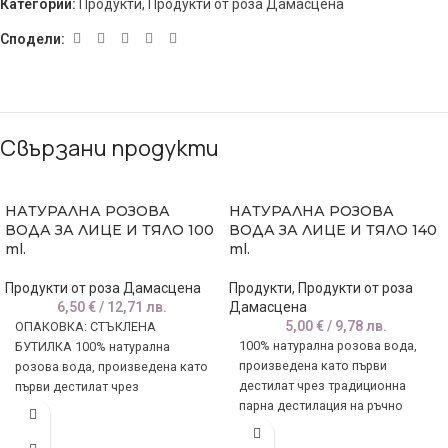
Категории:
Продукти
,
Продукти от роза Дамасцена
Сподели:
Свързани продукти
НАТУРАЛНА РОЗОВА
НАТУРАЛНА РОЗОВА
ВОДА ЗА ЛИЦЕ И ТЯЛО 100
ВОДА ЗА ЛИЦЕ И ТЯЛО 140
ml.
ml.
Продукти от роза Дамасцена
Продукти
,
Продукти от роза
6,50
€
/ 12,71 лв.
Дамасцена
5,00
€
/ 9,78 лв.
ОПАКОВКА: СТЪКЛЕНА
100% натурална розова вода,
БУТИЛКА 100% натурална
произведена като първи
розова вода, произведена като
дестилат чрез традиционна
първи дестилат чрез
парна дестилация на ръчно
традиционна парна дестилация
набрани цветове от
на ръчно набрани цветове от
маслодайна роза Дамасцена,