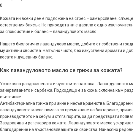
0
Кожата ни всеки ден е подложена на стрес – замърсяване, слънце, 
естествения блясък. Но природата ни е дарила с едно изключителн
за спокойствие и баланс – лавандуловото масло.
Нашето биологично лавандулово масло, добито от собствени гради
му активни свойства. Напълно чисто, без изкуствени аромати и доб
косата и душевния баланс.
Как лавандуловото масло се грижи за кожата?
Успокоява раздразнената и чувствителна кожа . Лавандуловото 
зачервяването и сърбежа. Подходящо е за кожа, склонна към разд
състояние.
Антибактериална грижа при акне и несъвършенства. Благодарение
лавандуловото масло помага за премахване на бактериите, причи
производството на себум и стяга порите, за да предотврати появ
Заздравява и регенерира кожата. Лавандуловото масло ускорява 
благодарение на възстановяващите си свойства. Нанасяно редовно