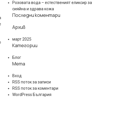
Розовата вода – естественият еликсир за
сияйна и здрава кожа
Последни коментари
а
е
Архив
март 2025
е
Категории
Блог
Мета
Вход
RSS поток за записи
RSS поток за коментари
WordPress България