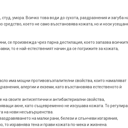
студ, умора. Всичко това води до сухота, раздразнения и загуба н
о средство, което не само възстановява кожата, но и носи усещан
ни, се произвежда чрез парна дестилация, което запазва всичкит
авки, то е най-естественият начин да се погрижите за кожата,
масло има мощни противовъзпалителни свойства, които намаляват
разнения, алергии и екземи, като възстановява естественото ѝ
 на своите антисептични и антибактериални свойства,
няващи акне, като същевременно не изсушава кожата. То регулира
ата на нови несъвършенства.
заздравяването на малки рани, белези и слънчеви изгаряния,
, то изравнява тена и прави кожата по-мека и жизнена.