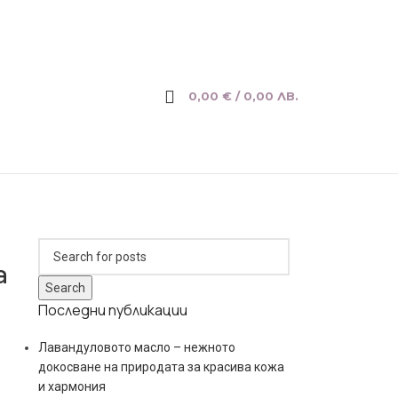
0,00
€
/ 0,00 ЛВ.
а
Search
Последни публикации
Лавандуловото масло – нежното
докосване на природата за красива кожа
и хармония