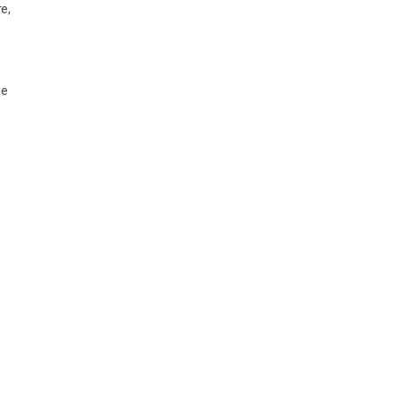
е,
не