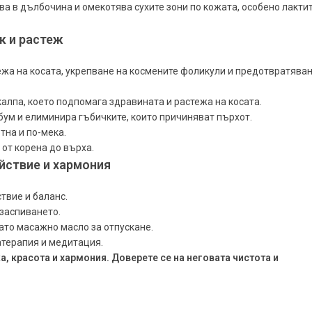
а в дълбочина и омекотява сухите зони по кожата, особено лактит
к и растеж
ежа на косата, укрепване на космените фоликули и предотвратява
алпа, което подпомага здравината и растежа на косата.
бум и елиминира гъбичките, които причиняват пърхот.
тна и по-мека.
от корена до върха.
йствие и хармония
твие и баланс.
 заспиването.
ато масажно масло за отпускане.
терапия и медитация.
а, красота и хармония. Доверете се на неговата чистота и