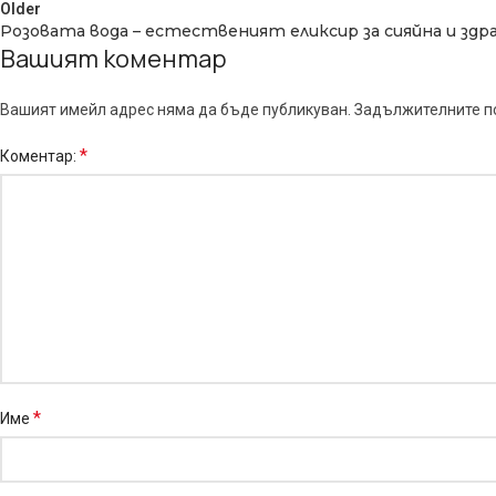
Older
Розовата вода – естественият еликсир за сияйна и здр
Вашият коментар
Вашият имейл адрес няма да бъде публикуван.
Задължителните по
*
Коментар:
*
Име