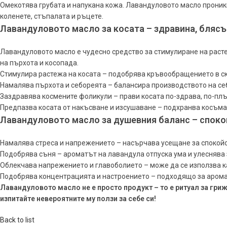
Омекотява грубата и напукана кожа. Лавандуловото масло проникв
коленете, стъпалата и ръцете.
Лавандуловото масло за косата – здравина, блясъ
Лавандуловото масло е чудесно средство за стимулиране на раст
на пърхота и косопада.
Стимулира растежа на косата – подобрява кръвообращението в ск
Намалява пърхота и себореята – балансира производството на се
Заздравява космените фоликули – прави косата по-здрава, по-плъ
Предпазва косата от накъсване и изсушаване – подхранва косъма 
Лавандуловото масло за душевния баланс – споко
Намалява стреса и напрежението – насърчава усещане за спокойс
Подобрява съня – ароматът на лавандула отпуска ума и улеснява
Облекчава напрежението и главоболието – може да се използва к
Подобрява концентрацията и настроението – подходящо за арома
Лавандуловото масло не е просто продукт – то е ритуал за гриж
изпитайте невероятните му ползи за себе си!
Back to list