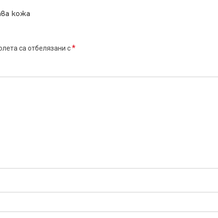
ава кожа
*
лета са отбелязани с