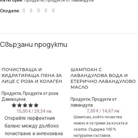
Категории:
Продукти
,
Продукти от лавандула
Сподели:
Свързани продукти
ПОЧИСТВАЩА И
ШАМПОАН С
ХИДРАТИРАЩА ПЯНА ЗА
ЛАВАНДУЛОВА ВОДА И
ЛИЦЕ С РОЗА И КОЛАГЕН
ЕТЕРИЧНО ЛАВАНДУЛОВО
МАСЛО
Продукти
,
Продукти от роза
Дамасцена
Продукти
,
Продукти от
лавандула
7,50
€
/ 14,67 лв.
15,00
€
/ 29,34 лв.
Шампоан, който почиства
Открийте перфектния
нежно и се грижи за косата и
баланс между дълбоко
скалпа. Съдържа 100 %
почистване и интензивна
натурални съставки,